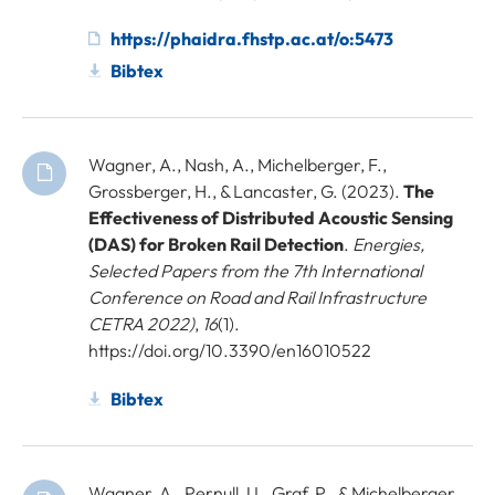
https://phaidra.fhstp.ac.at/o:5473
Bibtex
Wagner, A., Nash, A., Michelberger, F.,
Grossberger, H., & Lancaster, G. (2023).
The
Effectiveness of Distributed Acoustic Sensing
(DAS) for Broken Rail Detection
.
Energies,
Selected Papers from the 7th International
Conference on Road and Rail Infrastructure
CETRA 2022)
,
16
(1).
https://doi.org/10.3390/en16010522
Bibtex
Wagner, A., Pernull, U., Graf, P., & Michelberger,